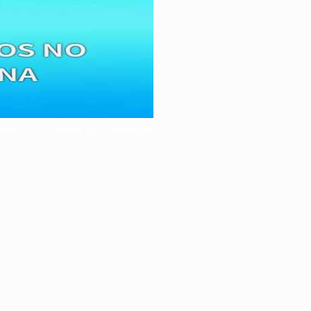
nções
Pousada dos Comerciários