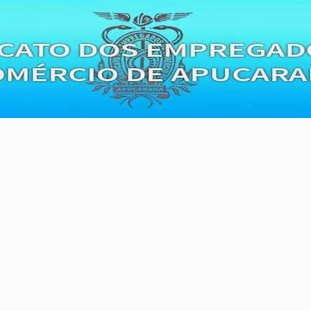
is/Atas
Filie-se
Benefícios
Conve