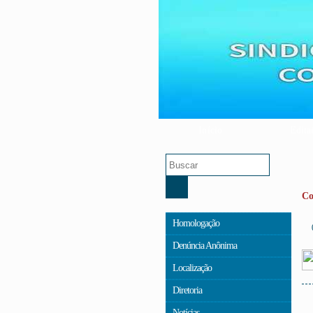
Início
Edita
Co
Homologação
Denúncia Anônima
Localização
Diretoria
Notícias